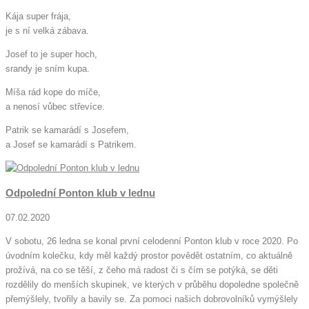
Kája super frája,
je s ní velká zábava.
Josef to je super hoch,
srandy je sním kupa.
Míša rád kope do míče,
a nenosí vůbec střevíce.
Patrik se kamarádí s Josefem,
a Josef se kamarádí s Patrikem.
Odpolední Ponton klub v lednu
07.02.2020
V sobotu, 26 ledna se konal první celodenní Ponton klub v roce 2020. Po
úvodním kolečku, kdy měl každý prostor povědět ostatním, co aktuálně
prožívá, na co se těší, z čeho má radost či s čím se potýká, se děti
rozdělily do menších skupinek, ve kterých v průběhu dopoledne společně
přemýšlely, tvořily a bavily se. Za pomoci našich dobrovolníků vymýšlely