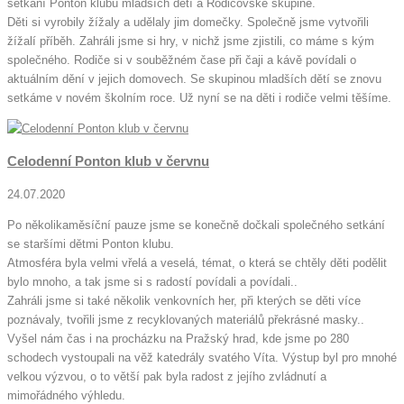
setkání Ponton klubu mladších dětí a Rodičovské skupině.
Děti si vyrobily žížaly a udělaly jim domečky. Společně jsme vytvořili
žížalí příběh. Zahráli jsme si hry, v nichž jsme zjistili, co máme s kým
společného. Rodiče si v souběžném čase při čaji a kávě povídali o
aktuálním dění v jejich domovech. Se skupinou mladších dětí se znovu
setkáme v novém školním roce. Už nyní se na děti i rodiče velmi těšíme.
Celodenní Ponton klub v červnu
24.07.2020
Po několikaměsíční pauze jsme se konečně dočkali společného setkání
se staršími dětmi Ponton klubu.
Atmosféra byla velmi vřelá a veselá, témat, o která se chtěly děti podělit
bylo mnoho, a tak jsme si s radostí povídali a povídali..
Zahráli jsme si také několik venkovních her, při kterých se děti více
poznávaly, tvořili jsme z recyklovaných materiálů překrásné masky..
Vyšel nám čas i na procházku na Pražský hrad, kde jsme po 280
schodech vystoupali na věž katedrály svatého Víta. Výstup byl pro mnohé
velkou výzvou, o to větší pak byla radost z jejího zvládnutí a
mimořádného výhledu.