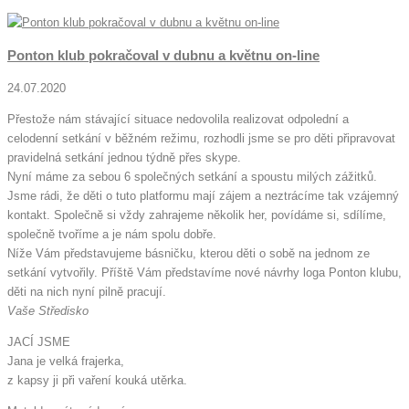
Ponton klub pokračoval v dubnu a květnu on-line
24.07.2020
Přestože nám stávající situace nedovolila realizovat odpolední a
celodenní setkání v běžném režimu, rozhodli jsme se pro děti připravovat
pravidelná setkání jednou týdně přes skype.
Nyní máme za sebou 6 společných setkání a spoustu milých zážitků.
Jsme rádi, že děti o tuto platformu mají zájem a neztrácíme tak vzájemný
kontakt. Společně si vždy zahrajeme několik her, povídáme si, sdílíme,
společně tvoříme a je nám spolu dobře.
Níže Vám představujeme básničku, kterou děti o sobě na jednom ze
setkání vytvořily. Příště Vám představíme nové návrhy loga Ponton klubu,
děti na nich nyní pilně pracují.
Vaše Středisko
JACÍ JSME
Jana je velká frajerka,
z kapsy ji při vaření kouká utěrka.