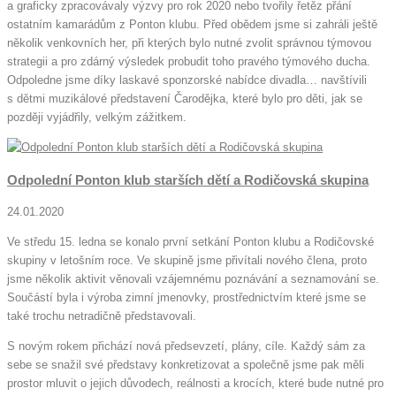
a graficky zpracovávaly výzvy pro rok 2020 nebo tvořily řetěz přání
ostatním kamarádům z Ponton klubu. Před obědem jsme si zahráli ještě
několik venkovních her, při kterých bylo nutné zvolit správnou týmovou
strategii a pro zdárný výsledek probudit toho pravého týmového ducha.
Odpoledne jsme díky laskavé sponzorské nabídce divadla… navštívili
s dětmi muzikálové představení Čarodějka, které bylo pro děti, jak se
později vyjádřily, velkým zážitkem.
Odpolední Ponton klub starších dětí a Rodičovská skupina
24.01.2020
Ve středu 15. ledna se konalo první setkání Ponton klubu a Rodičovské
skupiny v letošním roce. Ve skupině jsme přivítali nového člena, proto
jsme několik aktivit věnovali vzájemnému poznávání a seznamování se.
Součástí byla i výroba zimní jmenovky, prostřednictvím které jsme se
také trochu netradičně představovali.
S novým rokem přichází nová předsevzetí, plány, cíle. Každý sám za
sebe se snažil své představy konkretizovat a společně jsme pak měli
prostor mluvit o jejich důvodech, reálnosti a krocích, které bude nutné pro