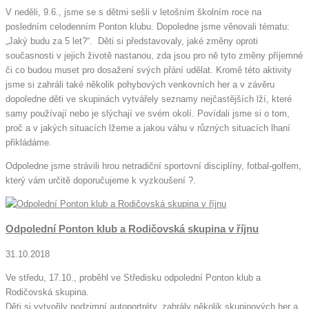
V neděli, 9.6., jsme se s dětmi sešli v letošním školním roce na
posledním celodenním Ponton klubu. Dopoledne jsme věnovali tématu:
„Jaký budu za 5 let?“. Děti si představovaly, jaké změny oproti
současnosti v jejich životě nastanou, zda jsou pro ně tyto změny příjemné
či co budou muset pro dosažení svých přání udělat. Kromě této aktivity
jsme si zahráli také několik pohybových venkovních her a v závěru
dopoledne děti ve skupinách vytvářely seznamy nejčastějších lží, které
samy používají nebo je slýchají ve svém okolí. Povídali jsme si o tom,
proč a v jakých situacích lžeme a jakou váhu v různých situacích lhaní
přikládáme.
Odpoledne jsme strávili hrou netradiční sportovní disciplíny, fotbal-golfem,
který vám určitě doporučujeme k vyzkoušení ?.
Odpolední Ponton klub a Rodičovská skupina v říjnu
31.10.2018
Ve středu, 17.10., proběhl ve Středisku odpolední Ponton klub a
Rodičovská skupina.
Děti si vytvořily podzimní autoportréty, zahrály několik skupinových her a