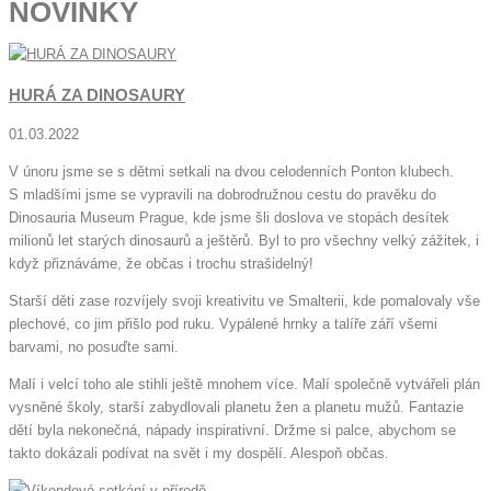
NOVINKY
HURÁ ZA DINOSAURY
01.03.2022
V únoru jsme se s dětmi setkali na dvou celodenních Ponton klubech.
S mladšími jsme se vypravili na dobrodružnou cestu do pravěku do
Dinosauria Museum Prague, kde jsme šli doslova ve stopách desítek
milionů let starých dinosaurů a ještěrů. Byl to pro všechny velký zážitek, i
když přiznáváme, že občas i trochu strašidelný!
Starší děti zase rozvíjely svoji kreativitu ve Smalterii, kde pomalovaly vše
plechové, co jim přišlo pod ruku. Vypálené hrnky a talíře září všemi
barvami, no posuďte sami.
Malí i velcí toho ale stihli ještě mnohem více. Malí společně vytvářeli plán
vysněné školy, starší zabydlovali planetu žen a planetu mužů. Fantazie
dětí byla nekonečná, nápady inspirativní. Držme si palce, abychom se
takto dokázali podívat na svět i my dospělí. Alespoň občas.