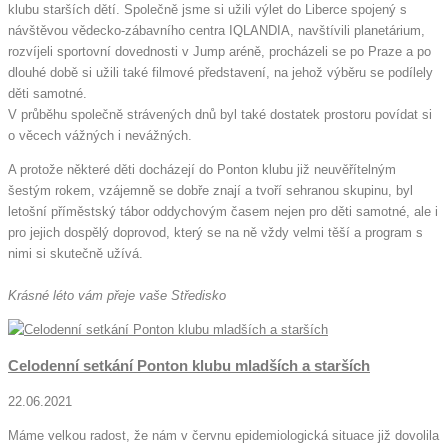
klubu starších dětí. Společně jsme si užili výlet do Liberce spojený s
návštěvou vědecko-zábavního centra IQLANDIA, navštívili planetárium,
rozvíjeli sportovní dovednosti v Jump aréně, procházeli se po Praze a po
dlouhé době si užili také filmové představení, na jehož výběru se podílely
děti samotné.
V průběhu společně strávených dnů byl také dostatek prostoru povídat si
o věcech vážných i nevážných.
A protože některé děti docházejí do Ponton klubu již neuvěřítelným
šestým rokem, vzájemně se dobře znají a tvoří sehranou skupinu, byl
letošní příměstský tábor oddychovým časem nejen pro děti samotné, ale i
pro jejich dospělý doprovod, který se na ně vždy velmi těší a program s
nimi si skutečně užívá.
Krásné léto vám přeje vaše Středisko
Celodenní setkání Ponton klubu mladších a starších
22.06.2021
Máme velkou radost, že nám v červnu epidemiologická situace již dovolila