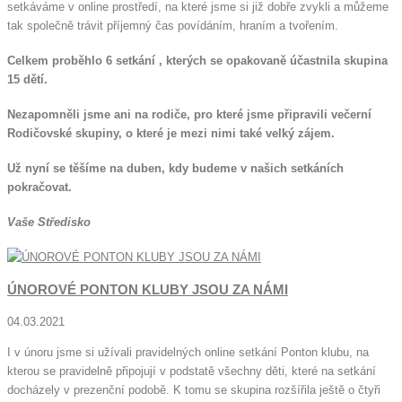
setkáváme v online prostředí, na které jsme si již dobře zvykli a můžeme
tak společně trávit příjemný čas povídáním, hraním a tvořením.
Celkem proběhlo 6 setkání , kterých se opakovaně účastnila skupina
15 dětí.
Nezapomněli jsme ani na rodiče, pro které jsme připravili večerní
Rodičovské skupiny, o které je mezi nimi také velký zájem.
Už nyní se těšíme na duben, kdy budeme v našich setkáních
pokračovat.
Vaše Středisko
ÚNOROVÉ PONTON KLUBY JSOU ZA NÁMI
04.03.2021
I v únoru jsme si užívali pravidelných online setkání Ponton klubu, na
kterou se pravidelně připojují v podstatě všechny děti, které na setkání
docházely v prezenční podobě. K tomu se skupina rozšířila ještě o čtyři