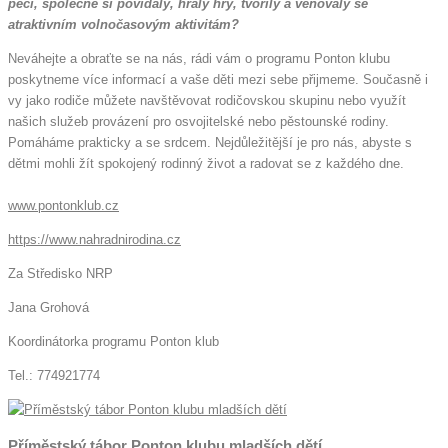
péči, společně si povídaly, hrály hry, tvořily a věnovaly se
atraktivním volnočasovým aktivitám?
Neváhejte a obraťte se na nás, rádi vám o programu Ponton klubu
poskytneme více informací a vaše děti mezi sebe přijmeme. Současně i
vy jako rodiče můžete navštěvovat rodičovskou skupinu nebo využít
našich služeb provázení pro osvojitelské nebo pěstounské rodiny.
Pomáháme prakticky a se srdcem. Nejdůležitější je pro nás, abyste s
dětmi mohli žít spokojený rodinný život a radovat se z každého dne.
www.pontonklub.cz
https://www.nahradnirodina.cz
Za Středisko NRP
Jana Grohová
Koordinátorka programu Ponton klub
Tel.: 774921774
Příměstský tábor Ponton klubu mladších dětí