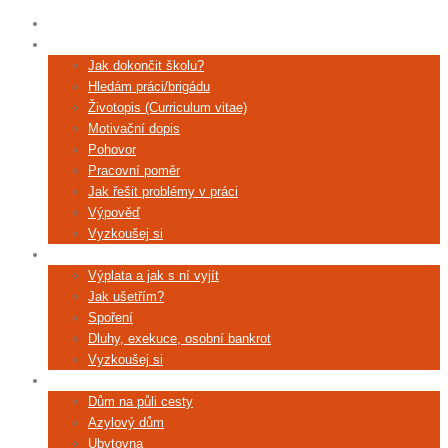
Úvod
Práce a škola
Jak dokončit školu?
Hledám práci/brigádu
Životopis (Curriculum vitae)
Motivační dopis
Pohovor
Pracovní poměr
Jak řešit problémy v práci
Výpověď
Vyzkoušej si
Peníze
Výplata a jak s ní vyjít
Jak ušetřím?
Spoření
Dluhy, exekuce, osobní bankrot
Vyzkoušej si
Bydlení
Dům na půli cesty
Azylový dům
Ubytovna