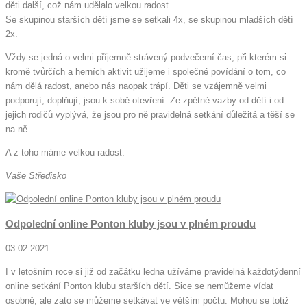
děti další, což nám udělalo velkou radost.
Se skupinou starších dětí jsme se setkali 4x, se skupinou mladších dětí
2x.
Vždy se jedná o velmi příjemně strávený podvečerní čas, při kterém si
kromě tvůrčích a herních aktivit užijeme i společné povídání o tom, co
nám dělá radost, anebo nás naopak trápí. Děti se vzájemně velmi
podporují, doplňují, jsou k sobě otevření. Ze zpětné vazby od dětí i od
jejich rodičů vyplývá, že jsou pro ně pravidelná setkání důležitá a těší se
na ně.
A z toho máme velkou radost.
Vaše Středisko
Odpolední online Ponton kluby jsou v plném proudu
03.02.2021
I v letošním roce si již od začátku ledna užíváme pravidelná každotýdenní
online setkání Ponton klubu starších dětí. Sice se nemůžeme vídat
osobně, ale zato se můžeme setkávat ve větším počtu. Mohou se totiž