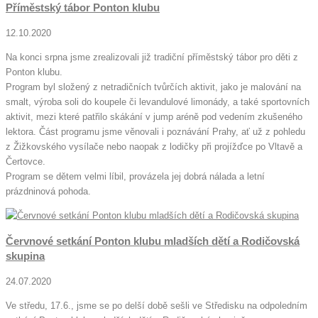
Příměstský tábor Ponton klubu
12.10.2020
Na konci srpna jsme zrealizovali již tradiční příměstský tábor pro děti z
Ponton klubu.
Program byl složený z netradičních tvůrčích aktivit, jako je malování na
smalt, výroba soli do koupele či levandulové limonády, a také sportovních
aktivit, mezi které patřilo skákání v jump aréně pod vedením zkušeného
lektora. Část programu jsme věnovali i poznávání Prahy, ať už z pohledu
z Žižkovského vysílače nebo naopak z lodičky při projížďce po Vltavě a
Čertovce.
Program se dětem velmi líbil, provázela jej dobrá nálada a letní
prázdninová pohoda.
Červnové setkání Ponton klubu mladších dětí a Rodičovská
skupina
24.07.2020
Ve středu, 17.6., jsme se po delší době sešli ve Středisku na odpoledním