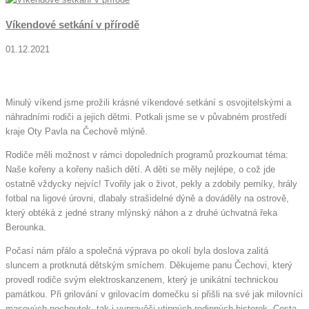
Víkendové setkání v přírodě
01.12.2021
Minulý víkend jsme prožili krásné víkendové setkání s osvojitelskými a
náhradními rodiči a jejich dětmi. Potkali jsme se v půvabném prostředí
kraje Oty Pavla na Čechově mlýně.
Rodiče měli možnost v rámci dopoledních programů prozkoumat téma:
Naše kořeny a kořeny našich dětí. A děti se měly nejlépe, o což jde
ostatně vždycky nejvíc! Tvořily jak o život, pekly a zdobily perníky, hrály
fotbal na ligové úrovni, dlabaly strašidelné dýně a dováděly na ostrově,
který obtéká z jedné strany mlýnský náhon a z druhé úchvatná řeka
Berounka.
Počasí nám přálo a společná výprava po okolí byla doslova zalitá
sluncem a protknutá dětským smíchem. Děkujeme panu Čechovi, který
provedl rodiče svým elektroskanzenem, který je unikátní technickou
památkou. Při grilování v grilovacím domečku si přišli na své jak milovníci
masových pochoutek, tak i vypravěči vtipných rodinných historek. Cesta