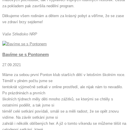
za pokladem pak završila nedělní program.
Děkujeme všem rodinám a dětem za krásný pobyt a věříme, že se zase
ve zdraví brzy sejdeme!
Vaše Středisko NRP
Bavíme se s Pontonem
27.09.2021
Máme za sebou první Ponton klub starších dětí v letošním školním roce.
Téměř v plném počtu jsme se
tentokrát výjimečně setkali v online prostředí, ale nijak nám to nevadilo.
Po prázdninách a prvních
školních týdnech měly děti mnoho zážitků, se kterými se chtěly s
ostatními podělit, a tak jsme si
téměř celé setkání povídali, smáli se a měli radost, že se opět znovu
vidíme. Na závěr setkání jsme si
zahráli i několik oblíbených her. A již o tomto víkendu se můžeme těšit na
celodenní setkání, které