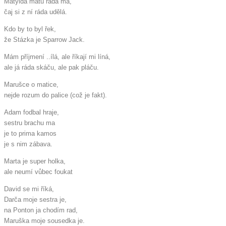
Matylda mátu ráda má,
čaj si z ní ráda udělá.
Kdo by to byl řek,
že Stázka je Sparrow Jack.
Mám příjmení ..ílá, ale říkají mi líná,
ale já ráda skáču, ale pak pláču.
Marušce o matice,
nejde rozum do palice (což je fakt).
Adam fodbal hraje,
sestru brachu ma
je to prima kamos
je s nim zábava.
Marta je super holka,
ale neumí vůbec foukat
David se mi říká,
Darča moje sestra je,
na Ponton ja chodím rad,
Maruška moje sousedka je.