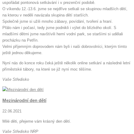
uspořádat pontonová setkávání i v prezenční podobě.
O víkendu 12.-13.6. jsme se nejdříve setkali se skupinou mladších dětí,
na kterou v neděli navázala skupina dětí starších.
Společně jsme si užili mnoho zábavy, povídání, tvoření a hraní.
Přálo nám i počasí, tedy jsme podnikli i výlet do blízkého okolí. S
mladšími dětmi jsme navštívili herní vodní park, se staršími si udělali
procházku na Petřín.
Velmi příjemným doprovodem nám byli i naši dobrovolníci, kterým tímto
ještě jednou děkujeme.
Nyní nás do konce roku čeká ještě několik online setkání a následné letní
příměstské tábory, na které se již nyní moc těšíme.
Vaše Středisko
Mezinárodní den dětí
22.06.2021
Milé děti, přejeme vám krásný den dětí.
Vaše Středisko NRP