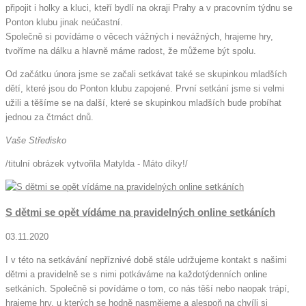
připojit i holky a kluci, kteří bydlí na okraji Prahy a v pracovním týdnu se
Ponton klubu jinak neúčastní.
Společně si povídáme o věcech vážných i nevážných, hrajeme hry,
tvoříme na dálku a hlavně máme radost, že můžeme být spolu.
Od začátku února jsme se začali setkávat také se skupinkou mladších
dětí, které jsou do Ponton klubu zapojené. První setkání jsme si velmi
užili a těšíme se na další, které se skupinkou mladších bude probíhat
jednou za čtrnáct dnů.
Vaše Středisko
/titulní obrázek vytvořila Matylda - Máto díky!/
S dětmi se opět vídáme na pravidelných online setkáních
03.11.2020
I v této na setkávání nepříznivé době stále udržujeme kontakt s našimi
dětmi a pravidelně se s nimi potkáváme na každotýdenních online
setkáních. Společně si povídáme o tom, co nás těší nebo naopak trápí,
hrajeme hry, u kterých se hodně nasmějeme a alespoň na chvíli si