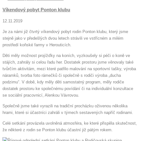
Víkendový pobyt Ponton klubu
12.11.2019
Je za námi již čtvrtý víkendový pobyt rodin Ponton klubu, který jsme
stejně jako v předešlých dvou letech strávili ve vstřícném a milém
prostředí koňské farmy v Herouticích.
Děti měly možnost projížďky na koních, vyzkoušely si péči o koně ve
stájích, zahrály si celou řadu her. Dostatek prostoru jsme věnovaly také
tvůrčím aktivitám, mezi které patřilo malování na sportovní tašky, výroba
náramků, tvorba foto rámečků či společně s rodiči výroba „ducha
podzimu“. V době, kdy měly děti samostatný program, měly rodiče
dostatek prostoru ke společnému povídání či na individuální konzultace
se sociální pracovnicí, Alenkou Vávrovou.
Společně jsme také vyrazili na tradiční procházku oživenou několika
hrami, které si účastníci zahráli v týmech sestavených napříč rodinami.
Celé setkání provázela uvolněná atmosféra, ke které přispěla skutečnost,
že některé z rodin se Ponton klubu účastní již pátým rokem.