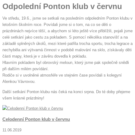
Odpolední Ponton klub v červnu
Ve středu, 19.6., jsme se setkali na posledním odpoledním Ponton klubu v
letošním školním roce. Povídali jsme si o tom, na co se děti o
prázdninách nejvíce těší, a abychom si léto ještě více přiblížili, pojali jsme
celé setkání jako cestu za pokladem. S pomocí několika stanovišť a na
základě splněných úkolů, mezi které patřila trocha sportu, trocha legrace a
nechyběla ani výtvarná činnost v podobě malování na sklo, získávaly děti
části mapy, která je v závěru dovedla k pokladu.
Hlavním pokladem byl obrovský meloun, který jsme pak společně snědli
při dalším milém povídání.
Rodiče si v uvolněné atmosféře ve stejném čase povídali s kolegyní
Alenkou Vávrovou.
Další setkání Ponton klubu nás čeká na konci srpna. Do té doby přejeme
všem krásné prázdniny!
Celodenní Ponton klub v červnu
11.06.2019