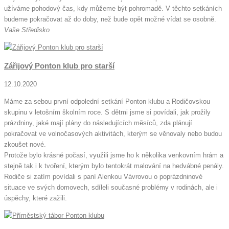
užíváme pohodový čas, kdy můžeme být pohromadě. V těchto setkáních
budeme pokračovat až do doby, než bude opět možné vídat se osobně.
Vaše Středisko
Zářijový Ponton klub pro starší
12.10.2020
Máme za sebou první odpolední setkání Ponton klubu a Rodičovskou
skupinu v letošním školním roce. S dětmi jsme si povídali, jak prožily
prázdniny, jaké mají plány do následujících měsíců, zda plánují
pokračovat ve volnočasových aktivitách, kterým se věnovaly nebo budou
zkoušet nové.
Protože bylo krásné počasí, využili jsme ho k několika venkovním hrám a
stejně tak i k tvoření, kterým bylo tentokrát malování na hedvábné penály.
Rodiče si zatím povídali s paní Alenkou Vávrovou o poprázdninové
situace ve svých domovech, sdíleli současné problémy v rodinách, ale i
úspěchy, které zažili.