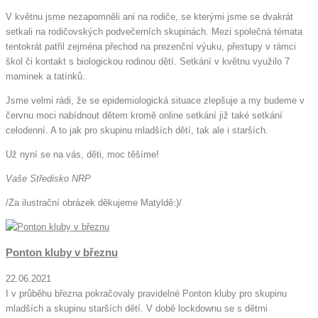
V květnu jsme nezapomněli ani na rodiče, se kterými jsme se dvakrát
setkali na rodičovských podvečerních skupinách. Mezi společná témata
tentokrát patřil zejména přechod na prezenční výuku, přestupy v rámci
škol či kontakt s biologickou rodinou dětí. Setkání v květnu využilo 7
maminek a tatínků.
Jsme velmi rádi, že se epidemiologická situace zlepšuje a my budeme v
červnu moci nabídnout dětem kromě online setkání již také setkání
celodenní. A to jak pro skupinu mladších dětí, tak ale i starších.
Už nyní se na vás, děti, moc těšíme!
Vaše Středisko NRP
/Za ilustrační obrázek děkujeme Matyldě:)/
Ponton kluby v březnu
22.06.2021
I v průběhu března pokračovaly pravidelné Ponton kluby pro skupinu
mladších a skupinu starších dětí. V době lockdownu se s dětmi