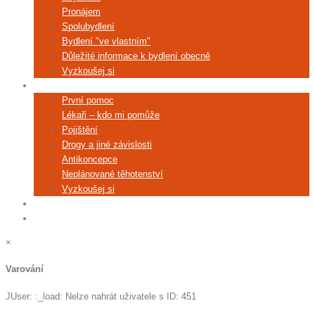
Pronájem
Spolubydlení
Bydlení "ve vlastním"
Důležité informace k bydlení obecně
Vyzkoušej si
Zdraví
První pomoc
Lékaři – kdo mi pomůže
Pojištění
Drogy a jiné závislosti
Antikoncepce
Neplánované těhotenství
Vyzkoušej si
Poradna
Kontakty
×
Varování
JUser: :_load: Nelze nahrát uživatele s ID: 451