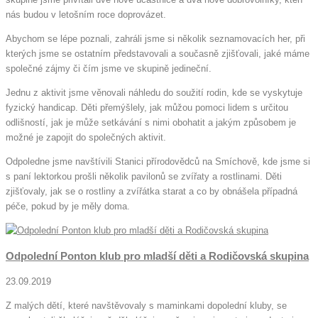
nás budou v letošním roce doprovázet.
Abychom se lépe poznali, zahráli jsme si několik seznamovacích her, při
kterých jsme se ostatním představovali a současně zjišťovali, jaké máme
společné zájmy či čím jsme ve skupině jedineční.
Jednu z aktivit jsme věnovali náhledu do soužití rodin, kde se vyskytuje
fyzický handicap. Děti přemýšlely, jak můžou pomoci lidem s určitou
odlišností, jak je může setkávání s nimi obohatit a jakým způsobem je
možné je zapojit do společných aktivit.
Odpoledne jsme navštívili Stanici přírodovědců na Smíchově, kde jsme si
s paní lektorkou prošli několik pavilonů se zvířaty a rostlinami. Děti
zjišťovaly, jak se o rostliny a zvířátka starat a co by obnášela případná
péče, pokud by je měly doma.
Odpolední Ponton klub pro mladší děti a Rodičovská skupina
23.09.2019
Z malých dětí, které navštěvovaly s maminkami dopolední kluby, se