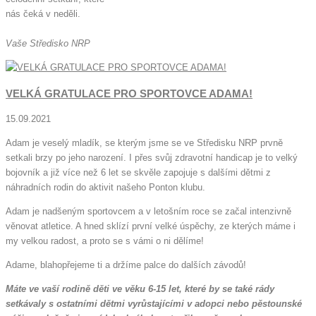
nás čeká v neděli.
Vaše Středisko NRP
VELKÁ GRATULACE PRO SPORTOVCE ADAMA!
15.09.2021
Adam je veselý mladík, se kterým jsme se ve Středisku NRP prvně
setkali brzy po jeho narození. I přes svůj zdravotní handicap je to velký
bojovník a již více než 6 let se skvěle zapojuje s dalšími dětmi z
náhradních rodin do aktivit našeho Ponton klubu.
Adam je nadšeným sportovcem a v letošním roce se začal intenzivně
věnovat atletice. A hned sklízí první velké úspěchy, ze kterých máme i
my velkou radost, a proto se s vámi o ni dělíme!
Adame, blahopřejeme ti a držíme palce do dalších závodů!
Máte ve vaší rodině děti ve věku 6-15 let, které by se také rády
setkávaly s ostatními dětmi vyrůstajícími v adopci nebo pěstounské