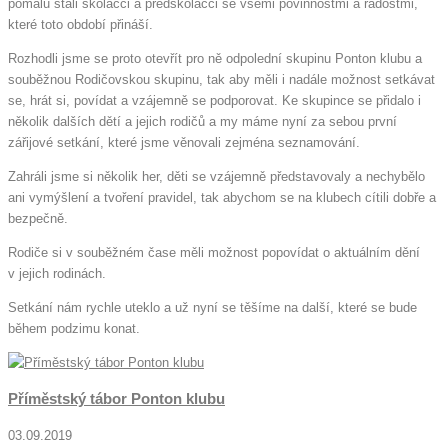
pomalu stali školáčci a předškoláčci se všemi povinnostmi a radostmi,
které toto období přináší.
Rozhodli jsme se proto otevřít pro ně odpolední skupinu Ponton klubu a
souběžnou Rodičovskou skupinu, tak aby měli i nadále možnost setkávat
se, hrát si, povídat a vzájemně se podporovat. Ke skupince se přidalo i
několik dalších dětí a jejich rodičů a my máme nyní za sebou první
zářijové setkání, které jsme věnovali zejména seznamování.
Zahráli jsme si několik her, děti se vzájemně představovaly a nechybělo
ani vymýšlení a tvoření pravidel, tak abychom se na klubech cítili dobře a
bezpečně.
Rodiče si v souběžném čase měli možnost popovídat o aktuálním dění
v jejich rodinách.
Setkání nám rychle uteklo a už nyní se těšíme na další, které se bude
během podzimu konat.
Příměstský tábor Ponton klubu
03.09.2019