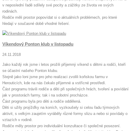
v neposlední řadě sdílely své pocity a zážitky ze života ve svých
rodinách.
Rodiče měli prostor popovídat si o aktuálních problémech, pro které
hledají v současné době vhodné řešení.
Víkendový Ponton klub v listopadu
24.11.2018
Jako každý rok jsme i letos prožili příjemný víkend s dětmi a rodiči, kteří
se účastní našeho Ponton klubu.
Stejně jako loni jsme pro jeho realizaci zvolili koňskou farmu v
Herouticích, kde na nás čekalo příjemné a vstřícné prostředí.
Část programu trávili rodiče a děti při společných hrách, tvoření a povídání
jak v prostorách farmy, tak i na sobotní procházce.
Část programu byla pro děti a rodiče oddělená.
Děti si užily projížďky na koních, vyzkoušely si celou řadu týmových
aktivit, s velkým zaujetím vyráběly různé formy slizu a nebo si povídaly o
vztazích v rodině.
Rodiče měly prostor pro individuální konzultace či společné posezení.