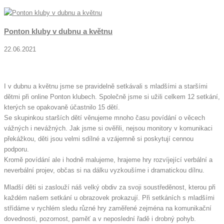
Ponton kluby v dubnu a květnu
22.06.2021
I v dubnu a květnu jsme se pravidelně setkávali s mladšími a staršími
dětmi při online Ponton klubech. Společně jsme si užili celkem 12 setkání,
kterých se opakovaně účastnilo 15 dětí.
Se skupinkou starších dětí věnujeme mnoho času povídání o věcech
vážných i nevážných. Jak jsme si ověřili, nejsou monitory v komunikaci
překážkou, děti jsou velmi sdílné a vzájemně si poskytují cennou
podporu.
Kromě povídání ale i hodně malujeme, hrajeme hry rozvíjející verbální a
neverbální projev, občas si na dálku vyzkoušíme i dramatickou dílnu.
Mladší děti si zaslouží náš velký obdiv za svoji soustředěnost, kterou při
každém našem setkání u obrazovek prokazují. Při setkáních s mladšími
střídáme v rychlém sledu různé hry zaměřené zejména na komunikační
dovednosti, pozornost, paměť a v neposlední řadě i drobný pohyb.