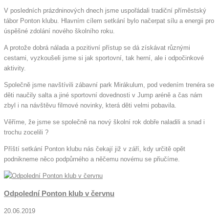
V posledních prázdninových dnech jsme uspořádali tradiční příměstský
tábor Ponton klubu. Hlavním cílem setkání bylo načerpat sílu a energii pro
úspěšné zdolání nového školního roku.
A protože dobrá nálada a pozitivní přístup se dá získávat různými
cestami, vyzkoušeli jsme si jak sportovní, tak herní, ale i odpočinkové
aktivity.
Společně jsme navštívili zábavní park Mirákulum, pod vedením trenéra se
děti naučily salta a jiné sportovní dovednosti v Jump aréně a čas nám
zbyl i na návštěvu filmové novinky, která děti velmi pobavila.
Věříme, že jsme se společně na nový školní rok dobře naladili a snad i
trochu zocelili ?
Příští setkání Ponton klubu nás čekají již v září, kdy určitě opět
podnikneme něco podpůrného a něčemu novému se přiučíme.
Odpolední Ponton klub v červnu
20.06.2019