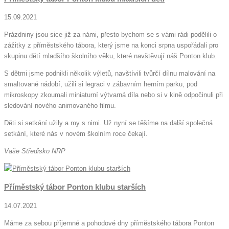
15.09.2021
Prázdniny jsou sice již za námi, přesto bychom se s vámi rádi podělili o
zážitky z příměstského tábora, který jsme na konci srpna uspořádali pro
skupinu dětí mladšího školního věku, které navštěvují náš Ponton klub.
S dětmi jsme podnikli několik výletů, navštívili tvůrčí dílnu malování na
smaltované nádobí, užili si legraci v zábavním herním parku, pod
mikroskopy zkoumali miniaturní výtvarná díla nebo si v kině odpočinuli při
sledování nového animovaného filmu.
Děti si setkání užily a my s nimi. Už nyní se těšíme na další společná
setkání, které nás v novém školním roce čekají.
Vaše Středisko NRP
Příměstský tábor Ponton klubu starších
14.07.2021
Máme za sebou příjemné a pohodové dny příměstského tábora Ponton