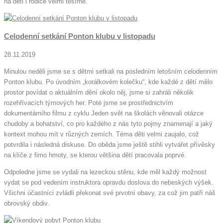
na děti i rodiče velmi těšíme.
Celodenní setkání Ponton klubu v listopadu
28.11.2019
Minulou neděli jsme se s dětmi setkali na posledním letošním celodenním
Ponton klubu. Po úvodním „korálkovém kolečku“, kde každé z dětí mělo
prostor povídat o aktuálním dění okolo něj, jsme si zahráli několik
rozehřívacích týmových her. Poté jsme se prostřednictvím
dokumentárního filmu z cyklu Jeden svět na školách věnovali otázce
chudoby a bohatství, co pro každého z nás tyto pojmy znamenají a jaký
kontext mohou mít v různých zemích. Téma děti velmi zaujalo, což
potvrdila i následná diskuse. Do oběda jsme ještě stihli vytvářet přívěsky
na klíče z fimo hmoty, se kterou většina dětí pracovala poprvé.
Odpoledne jsme se vydali na lezeckou stěnu, kde měl každý možnost
vydat se pod vedením instruktora opravdu doslova do nebeských výšek.
Všichni účastníci zvládli překonat své prvotní obavy, za což jim patří náš
obrovský obdiv.