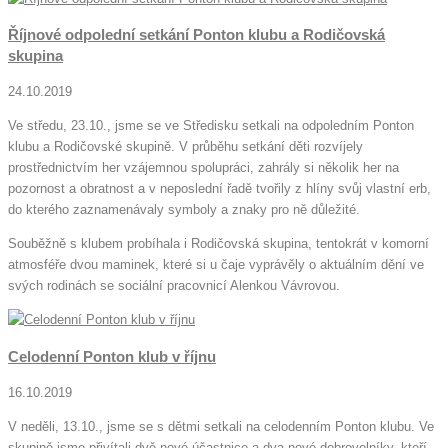
Říjnové odpolední setkání Ponton klubu a Rodičovská
skupina
24.10.2019
Ve středu, 23.10., jsme se ve Středisku setkali na odpoledním Ponton
klubu a Rodičovské skupině. V průběhu setkání děti rozvíjely
prostřednictvím her vzájemnou spolupráci, zahrály si několik her na
pozornost a obratnost a v neposlední řadě tvořily z hlíny svůj vlastní erb,
do kterého zaznamenávaly symboly a znaky pro ně důležité.
Souběžně s klubem probíhala i Rodičovská skupina, tentokrát v komorní
atmosféře dvou maminek, které si u čaje vyprávěly o aktuálním dění ve
svých rodinách se sociální pracovnicí Alenkou Vávrovou.
Celodenní Ponton klub v říjnu
16.10.2019
V neděli, 13.10., jsme se s dětmi setkali na celodenním Ponton klubu. Ve
skupině jsme přivítali dvě nové účastnice a dva nové dobrovolníky, kteří